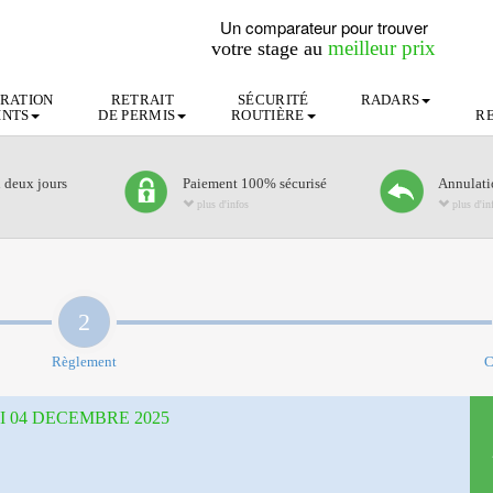
Un comparateur pour trouver
meilleur prix
votre stage au
RATION
RETRAIT
SÉCURITÉ
RADARS
INTS
DE PERMIS
ROUTIÈRE
R
n deux jours
Paiement 100% sécurisé
Annulatio
plus d'infos
plus d'in
2
Règlement
C
 04 DECEMBRE 2025