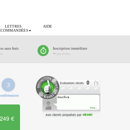
LETTRES
AIDE
ECOMMANDÉES
n sans frais
Inscription immédiate
fos
plus d'infos
3
onfirmation
249 €