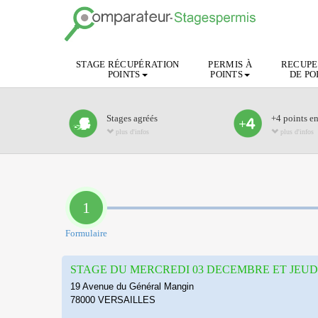
STAGE RÉCUPÉRATION
PERMIS À
RECUPE
POINTS
POINTS
DE PO
Stages agréés
+4 points e
plus d'infos
plus d'infos
1
Formulaire
STAGE DU MERCREDI 03 DECEMBRE ET JEUDI
19 Avenue du Général Mangin
78000 VERSAILLES