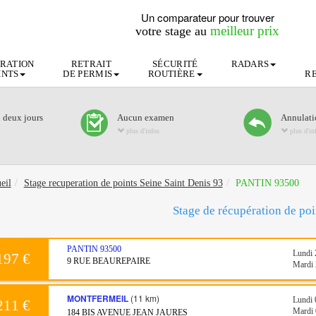
Un comparateur pour trouver
meilleur prix
votre stage au
RATION
RETRAIT
SÉCURITÉ
RADARS
INTS
DE PERMIS
ROUTIÈRE
R
n deux jours
Aucun examen
Annulatio
plus d'infos
plus d'in
eil
Stage recuperation de points Seine Saint Denis 93
PANTIN 93500
Stage de récupération de p
PANTIN
93500
Lundi 
197 €
9 RUE BEAUREPAIRE
Mardi 
MONTFERMEIL
(11 km)
Lundi 
211 €
Mardi 
184 BIS AVENUE JEAN JAURES