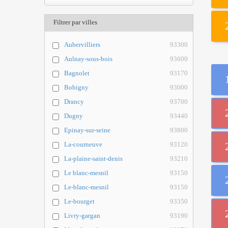
Filtrer par villes
Aubervilliers
93300
Aulnay-sous-bois
93600
Bagnolet
93170
Bobigny
93000
Drancy
93700
Dugny
93440
Epinay-sur-seine
93800
La-courneuve
93120
La-plaine-saint-denis
93210
Le blanc-mesnil
93150
Le-blanc-mesnil
93150
Le-bourget
93350
Livry-gargan
93190