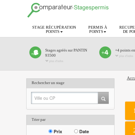
STAGE RÉCUPÉRATION
PERMIS À
RECUPE
POINTS
POINTS
DE PO
Stages agréés sur PANTIN
+4 points e
93500
plus d'infos
plus d'infos
Accu
Rechercher un stage
Trier par
Prix
Date