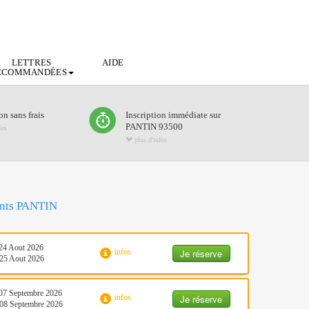
LETTRES
AIDE
ECOMMANDÉES
n sans frais
Inscription immédiate sur
PANTIN 93500
fos
plus d'infos
oints PANTIN
24 Aout 2026
Je réserve
infos
25 Aout 2026
07 Septembre 2026
Je réserve
infos
08 Septembre 2026