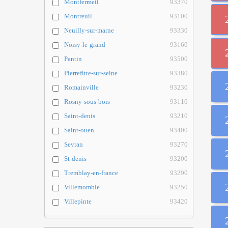
Montfermeil
93370
Montreuil
93100
Neuilly-sur-marne
93330
Noisy-le-grand
93160
Pantin
93500
Pierrefitte-sur-seine
93380
Romainville
93230
Rosny-sous-bois
93110
Saint-denis
93210
Saint-ouen
93400
Sevran
93270
St-denis
93200
Tremblay-en-france
93290
Villemomble
93250
Villepinte
93420