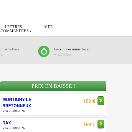
LETTRES
AIDE
ECOMMANDÉES
n sans frais
Inscription immédiate
fos
plus d'infos
PRIX EN BAISSE !
MONTIGNY-LE-
189 €
BRETONNEUX
Ven 28/08/2026
DAX
189 €
Ven 28/08/2026