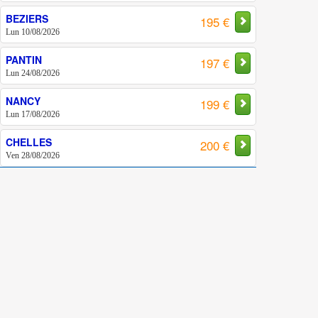
BEZIERS
195 €
Lun 10/08/2026
PANTIN
197 €
Lun 24/08/2026
NANCY
199 €
Lun 17/08/2026
CHELLES
200 €
Ven 28/08/2026
BUC
200 €
Sam 16/09/2028
MASSY
200 €
Lun 10/08/2026
AUCH
200 €
Jeu 13/08/2026
MEAUX
200 €