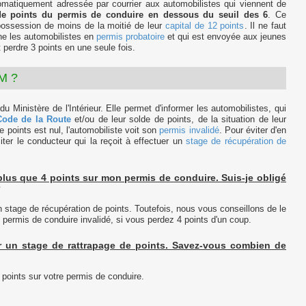
omatiquement adressée par courrier aux automobilistes qui viennent de
e points du permis de conduire en dessous du seuil des 6
. Ce
 possession de moins de la moitié de leur
capital de 12 points
. Il ne faut
rne les automobilistes en
permis probatoire
et qui est envoyée aux jeunes
t perdre 3 points en une seule fois.
8M ?
Ministère de l'Intérieur. Elle permet d'informer les automobilistes, qui
Code de la Route
et/ou de leur solde de points, de la situation de leur
 points est nul, l'automobiliste voit son
permis invalidé
. Pour éviter d'en
iter le conducteur qui la reçoit à effectuer un
stage de récupération de
e plus que 4 points sur mon permis de conduire. Suis-je obligé
 stage de récupération de points. Toutefois, nous vous conseillons de le
re permis de conduire invalidé, si vous perdez 4 points d'un coup.
iser un stage de rattrapage de points. Savez-vous combien de
points sur votre permis de conduire.