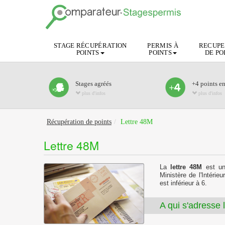
STAGE RÉCUPÉRATION
PERMIS À
RECUPE
POINTS
POINTS
DE PO
Stages agréés
+4 points e
plus d'infos
plus d'infos
Récupération de points
Lettre 48M
Lettre 48M
La
lettre 48M
est un
Ministère de l'Intérie
est inférieur à 6.
A qui s'adresse 