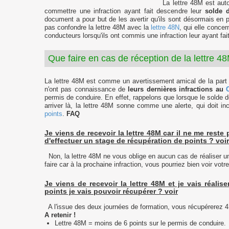
La lettre 48M est aut
commettre une infraction ayant fait descendre leur
solde d
document a pour but de les avertir qu'ils sont désormais en
pas confondre la lettre 48M avec la
lettre 48N
, qui elle conce
conducteurs lorsqu'ils ont commis une infraction leur ayant fai
Que faire en cas de réception de la lettre 4
La lettre 48M est comme un avertissement amical de la part du 
n'ont pas connaissance de
leurs dernières infractions au
permis de conduire. En effet, rappelons que lorsque le solde de
arriver là, la lettre 48M sonne comme une alerte, qui doit inc
points
.
FAQ
Je viens de recevoir la lettre 48M car il ne me rest
d'effectuer un stage de récupération de points ?
voir
Non, la lettre 48M ne vous oblige en aucun cas de réaliser un
faire car à la prochaine infraction, vous pourriez bien voir vot
Je viens de recevoir la lettre 48M et je vais réal
points je vais pouvoir récupérer ?
voir
A l'issue des deux journées de formation, vous récupérerez 4 
A retenir !
Lettre 48M = moins de 6 points sur le permis de conduire.