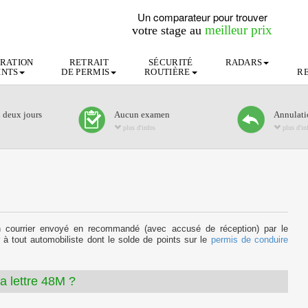
Un comparateur pour trouver
meilleur prix
votre stage au
RATION
RETRAIT
SÉCURITÉ
RADARS
INTS
DE PERMIS
ROUTIÈRE
R
n deux jours
Aucun examen
Annulatio
plus d'infos
plus d'in
 courrier envoyé en recommandé (avec accusé de réception) par le
ur à tout automobiliste dont le solde de points sur le
permis de conduire
la lettre 48M ?