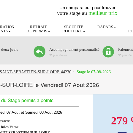
Un comparateur pour trouver
meilleur prix
votre stage au
RATION
RETRAIT
SÉCURITÉ
RADARS
INTS
DE PERMIS
ROUTIÈRE
R
n deux jours
Accompagnement personnalisé
Paiement
plus d'infos
plus d'in
ints SAINT-SEBASTIEN-SUR-LOIRE 44230
Stage le 07-08-2026
-SUR-LOIRE le Vendredi 07 Aout 2026
 du Stage permis a points
edi 07 Aout et Samedi 08 Aout 2026
279
exacte
 Jules Verne
AINT-SEBASTIEN-SUR-LOIRE