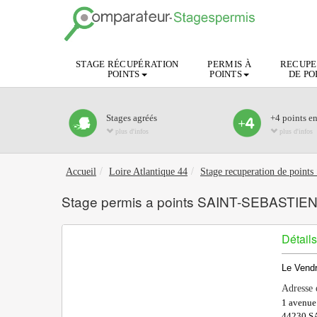
STAGE RÉCUPÉRATION
PERMIS À
RECUPE
POINTS
POINTS
DE PO
Stages agréés
+4 points e
plus d'infos
plus d'infos
Accueil
Loire Atlantique 44
Stage recuperation de po
Stage permis a points SAINT-SEBASTIEN
Détails
Le Vendr
Adresse 
1 avenue
44230
S