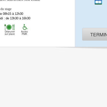
 du stage
de 08h15 à 12h30
di : de 13h30 à 16h30
Déjeuner
Accès
TERMI
sur place
PMR