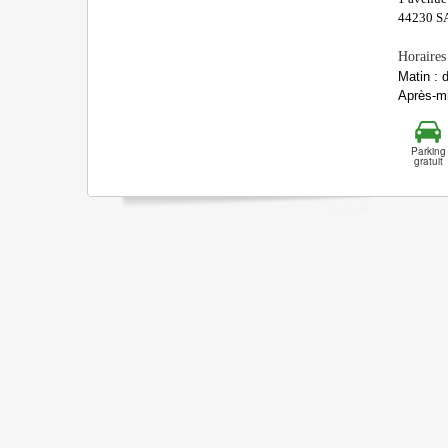
44230
S
Horaires
Matin : 
Après-mi
Parking
gratuit