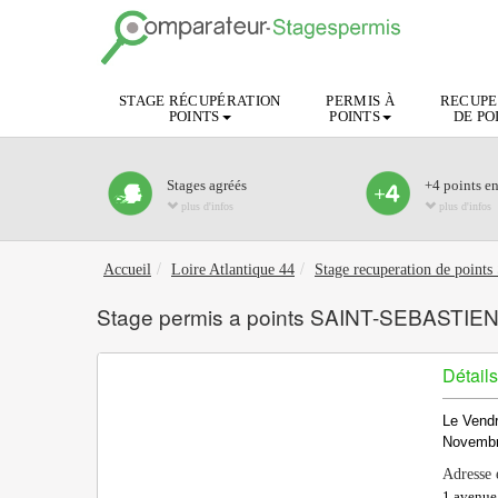
STAGE RÉCUPÉRATION
PERMIS À
RECUPE
POINTS
POINTS
DE PO
Stages agréés
+4 points e
plus d'infos
plus d'infos
Accueil
Loire Atlantique 44
Stage recuperation de po
Stage permis a points SAINT-SEBASTIE
Détails
Le Vend
Novembr
Adresse 
1 avenue