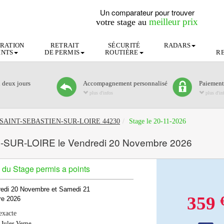
Un comparateur pour trouver
meilleur prix
votre stage au
RATION
RETRAIT
SÉCURITÉ
RADARS
INTS
DE PERMIS
ROUTIÈRE
R
n deux jours
Accompagnement personnalisé
Paiement
plus d'infos
plus d'in
ints SAINT-SEBASTIEN-SUR-LOIRE 44230
Stage le 20-11-2026
N-SUR-LOIRE le Vendredi 20 Novembre 2026
 du Stage permis a points
redi 20 Novembre et Samedi 21
359
e 2026
exacte
 Jules Verne