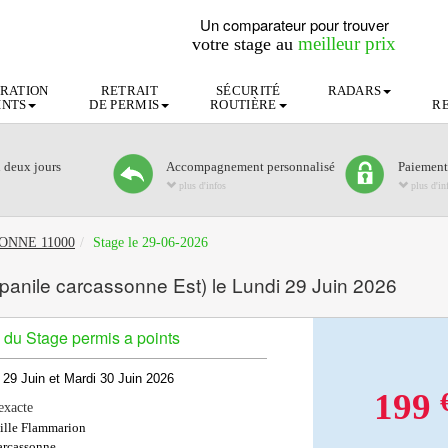
Un comparateur pour trouver
meilleur prix
votre stage au
RATION
RETRAIT
SÉCURITÉ
RADARS
INTS
DE PERMIS
ROUTIÈRE
R
n deux jours
Accompagnement personnalisé
Paiement
plus d'infos
plus d'in
SSONNE 11000
Stage le 29-06-2026
anile carcassonne Est) le Lundi 29 Juin 2026
 du Stage permis a points
 29 Juin et Mardi 30 Juin 2026
199
exacte
lle Flammarion
rcassonne