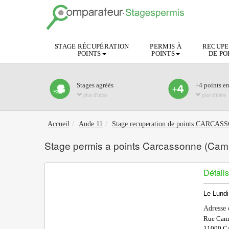
STAGE RÉCUPÉRATION
PERMIS À
RECUPE
POINTS
POINTS
DE PO
Stages agréés
+4 points e
plus d'infos
plus d'infos
Accueil
Aude 11
Stage recuperation de points CARCA
Stage permis a points Carcassonne (Camp
Détails
Le Lundi
Adresse 
Rue Cami
11000
Ca