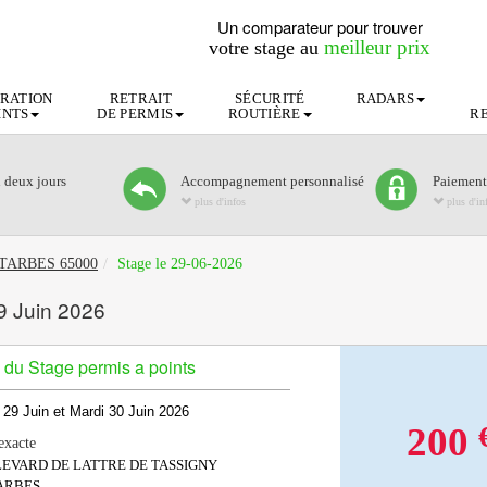
Un comparateur pour trouver
meilleur prix
votre stage au
RATION
RETRAIT
SÉCURITÉ
RADARS
INTS
DE PERMIS
ROUTIÈRE
R
n deux jours
Accompagnement personnalisé
Paiement
plus d'infos
plus d'in
ts TARBES 65000
Stage le 29-06-2026
9 Juin 2026
 du Stage permis a points
 29 Juin et Mardi 30 Juin 2026
200
exacte
LEVARD DE LATTRE DE TASSIGNY
ARBES