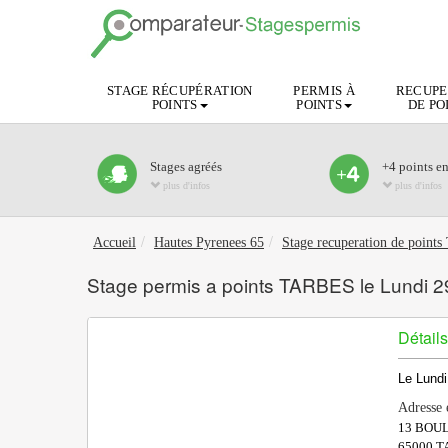
STAGE RÉCUPÉRATION
PERMIS À
RECUPE
POINTS
POINTS
DE PO
Stages agréés
+4 points e
plus d'infos
plus d'infos
Accueil
Hautes Pyrenees 65
Stage recuperation de poin
Stage permis a points TARBES le Lundi 2
Détails
Le Lundi
Adresse 
13 BOU
65000
T