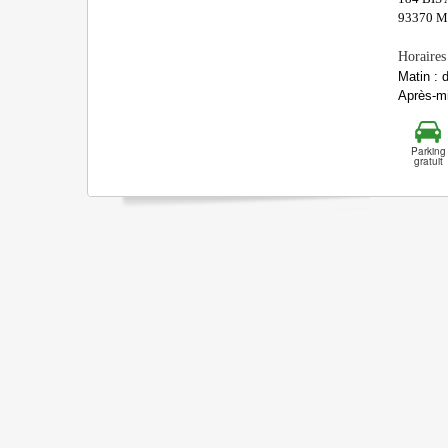
93370
M
Horaires
Matin : 
Après-mi
Parking
gratuit