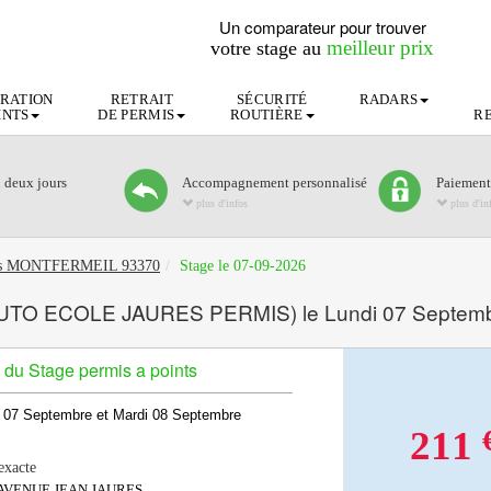
Un comparateur pour trouver
meilleur prix
votre stage au
RATION
RETRAIT
SÉCURITÉ
RADARS
INTS
DE PERMIS
ROUTIÈRE
R
n deux jours
Accompagnement personnalisé
Paiement
plus d'infos
plus d'in
oints MONTFERMEIL 93370
Stage le 07-09-2026
AUTO ECOLE JAURES PERMIS) le Lundi 07 Septem
 du Stage permis a points
 07 Septembre et Mardi 08 Septembre
211
exacte
 AVENUE JEAN JAURES