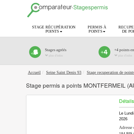
STAGE RÉCUPÉRATION
PERMIS À
RECUPE
POINTS
POINTS
DE PO
Stages agréés
+4 points e
plus d'infos
plus d'infos
Accueil
Seine Saint Denis 93
Stage recuperation de p
Stage permis a points MONTFERMEIL (
Détails
Le Lundi
2026
Adresse 
184 BIS