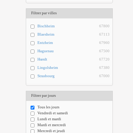
Filtrer par villes
Bischheim
67800
Blaesheim
67113
Entzheim
67960
Haguenau
67500
Hœrdt
67720
Lingolsheim
67380
Strasbourg
67000
Filtrer par jours
Tous les jours
Vendredi et samedi
Lundi et mardi
Mardi et mercredi
Mercredi et jeudi