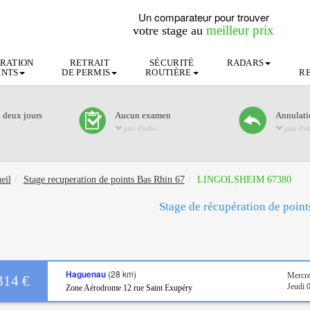
Un comparateur pour trouver
meilleur prix
votre stage au
RATION
RETRAIT
SÉCURITÉ
RADARS
INTS
DE PERMIS
ROUTIÈRE
R
n deux jours
Aucun examen
Annulatio
plus d'infos
plus d'in
eil
Stage recuperation de points Bas Rhin 67
LINGOLSHEIM 67380
Stage de récupération de poin
Haguenau
(28 km)
Mercre
314 €
Jeudi 
Zone Aérodrome 12 rue Saint Exupéry