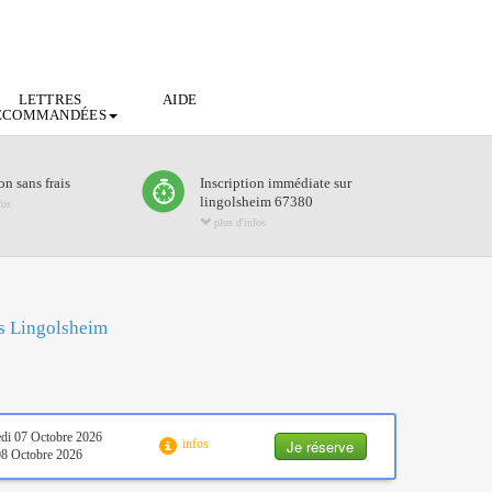
LETTRES
AIDE
ECOMMANDÉES
n sans frais
Inscription immédiate sur
lingolsheim 67380
fos
plus d'infos
ts Lingolsheim
di 07 Octobre 2026
Je réserve
infos
08 Octobre 2026