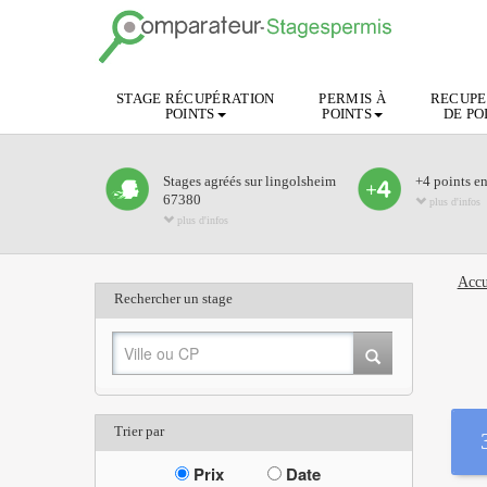
STAGE RÉCUPÉRATION
PERMIS À
RECUPE
POINTS
POINTS
DE PO
Stages agréés sur lingolsheim
+4 points e
67380
plus d'infos
plus d'infos
Accu
Rechercher un stage
Trier par
Prix
Date