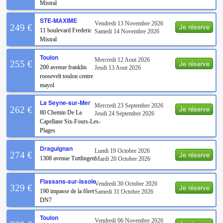
Mistral
STE-MAXIME
Vendredi 13 Novembre 2026
Je réserve
249 €
11 boulevard Frederic
Samedi 14 Novembre 2026
Mistral
Toulon
Mercredi 12 Aout 2026
Je réserve
255 €
200 avenue franklin
Jeudi 13 Aout 2026
roosevelt toulon centre
mayol
La Seyne-sur-Mer
Mercredi 23 Septembre 2026
Je réserve
262 €
80 Chemin De La
Jeudi 24 Septembre 2026
Capellane Six-Fours-Les-
Plages
Draguignan
Lundi 19 Octobre 2026
Je réserve
274 €
1308 avenue Tuttlingen
Mardi 20 Octobre 2026
Flassans-sur-Issole
Vendredi 30 Octobre 2026
Je réserve
329 €
190 impasse de la fôret
Samedi 31 Octobre 2026
DN7
Toulon
Vendredi 06 Novembre 2026