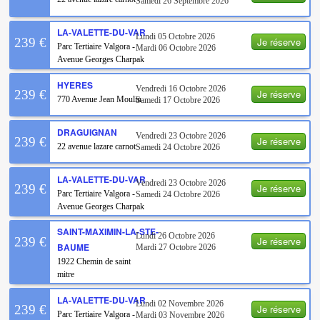
Samedi 26 Septembre 2026
LA-VALETTE-DU-VAR
Lundi 05 Octobre 2026
Je réserve
239 €
Parc Tertiaire Valgora -
Mardi 06 Octobre 2026
Avenue Georges Charpak
HYERES
Vendredi 16 Octobre 2026
Je réserve
239 €
770 Avenue Jean Moulin
Samedi 17 Octobre 2026
DRAGUIGNAN
Vendredi 23 Octobre 2026
Je réserve
239 €
22 avenue lazare carnot
Samedi 24 Octobre 2026
LA-VALETTE-DU-VAR
Vendredi 23 Octobre 2026
Je réserve
239 €
Parc Tertiaire Valgora -
Samedi 24 Octobre 2026
Avenue Georges Charpak
SAINT-MAXIMIN-LA-STE-
Lundi 26 Octobre 2026
Je réserve
239 €
BAUME
Mardi 27 Octobre 2026
1922 Chemin de saint
mitre
LA-VALETTE-DU-VAR
Lundi 02 Novembre 2026
Je réserve
239 €
Parc Tertiaire Valgora -
Mardi 03 Novembre 2026