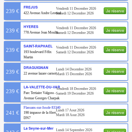
FREJUS
Vendredi 11 Decembre 2026
Je réserve
239 €
422 Avenue Andre Leotard
Samedi 12 Decembre 2026
HYERES
Vendredi 11 Decembre 2026
Je réserve
239 €
770 Avenue Jean Moulin
Samedi 12 Decembre 2026
SAINT-RAPHAEL
Vendredi 11 Decembre 2026
Je réserve
239 €
193 boulevard Félix
Samedi 12 Decembre 2026
Martin
DRAGUIGNAN
Lundi 14 Decembre 2026
Je réserve
239 €
22 avenue lazare carnot
Mardi 15 Decembre 2026
LA-VALETTE-DU-VAR
Vendredi 18 Decembre 2026
Je réserve
239 €
Parc Tertiaire Valgora -
Samedi 19 Decembre 2026
Avenue Georges Charpak
Flassans-sur-Issole
83340
Lundi 17 Aout 2026
Je réserve
241 €
190 impasse de la fôret
Mardi 18 Aout 2026
DN7
La Seyne-sur-Mer
Lundi 14 Septembre 2026
Je réserve