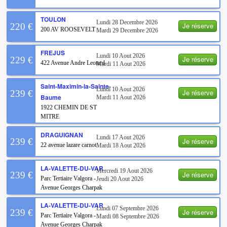
TOULON
Lundi 28 Decembre 2026
Je réserve
220 €
200 AV ROOSEVELT
Mardi 29 Decembre 2026
FREJUS
Lundi 10 Aout 2026
Je réserve
229 €
422 Avenue Andre Leotard
Mardi 11 Aout 2026
Saint-Maximin-la-Sainte-
Lundi 10 Aout 2026
Je réserve
239 €
Baume
Mardi 11 Aout 2026
1922 CHEMIN DE ST
MITRE
DRAGUIGNAN
Lundi 17 Aout 2026
Je réserve
239 €
22 avenue lazare carnot
Mardi 18 Aout 2026
LA-VALETTE-DU-VAR
Mercredi 19 Aout 2026
Je réserve
239 €
Parc Tertiaire Valgora -
Jeudi 20 Aout 2026
Avenue Georges Charpak
LA-VALETTE-DU-VAR
Lundi 07 Septembre 2026
Je réserve
239 €
Parc Tertiaire Valgora -
Mardi 08 Septembre 2026
Avenue Georges Charpak