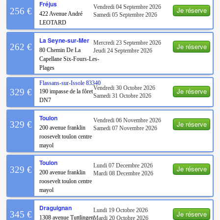
Fréjus
Vendredi 04 Septembre 2026
Je réserve
256 €
422 Avenue André
Samedi 05 Septembre 2026
LEOTARD
La Seyne-sur-Mer
Mercredi 23 Septembre 2026
Je réserve
262 €
80 Chemin De La
Jeudi 24 Septembre 2026
Capellane Six-Fours-Les-
Plages
Flassans-sur-Issole
83340
Vendredi 30 Octobre 2026
Je réserve
329 €
190 impasse de la fôret
Samedi 31 Octobre 2026
DN7
Toulon
Vendredi 06 Novembre 2026
Je réserve
329 €
200 avenue franklin
Samedi 07 Novembre 2026
roosevelt toulon centre
mayol
Toulon
Lundi 07 Decembre 2026
Je réserve
329 €
200 avenue franklin
Mardi 08 Decembre 2026
roosevelt toulon centre
mayol
Draguignan
Lundi 19 Octobre 2026
Je réserve
345 €
1308 avenue Tuttlingen
Mardi 20 Octobre 2026