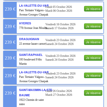
LA-VALETTE-DU-VAR
Lundi 05 Octobre 2026
Je réserve
239 €
Parc Tertiaire Valgora -
Mardi 06 Octobre 2026
Avenue Georges Charpak
HYERES
Vendredi 16 Octobre 2026
Je réserve
239 €
770 Avenue Jean Moulin
Samedi 17 Octobre 2026
DRAGUIGNAN
Vendredi 23 Octobre 2026
Je réserve
239 €
22 avenue lazare carnot
Samedi 24 Octobre 2026
SAINT-RAPHAEL
Vendredi 23 Octobre 2026
Je réserve
239 €
193 boulevard Félix
Samedi 24 Octobre 2026
Martin
LA-VALETTE-DU-VAR
Vendredi 23 Octobre 2026
Je réserve
239 €
Parc Tertiaire Valgora -
Samedi 24 Octobre 2026
Avenue Georges Charpak
SAINT-MAXIMIN-LA-STE-
Lundi 26 Octobre 2026
Je réserve
239 €
BAUME
Mardi 27 Octobre 2026
1922 Chemin de saint
mitre