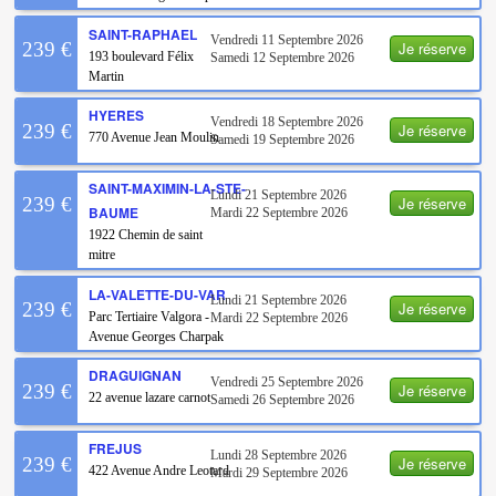
SAINT-RAPHAEL
Vendredi 11 Septembre 2026
Je réserve
239 €
193 boulevard Félix
Samedi 12 Septembre 2026
Martin
HYERES
Vendredi 18 Septembre 2026
Je réserve
239 €
770 Avenue Jean Moulin
Samedi 19 Septembre 2026
SAINT-MAXIMIN-LA-STE-
Lundi 21 Septembre 2026
Je réserve
239 €
BAUME
Mardi 22 Septembre 2026
1922 Chemin de saint
mitre
LA-VALETTE-DU-VAR
Lundi 21 Septembre 2026
Je réserve
239 €
Parc Tertiaire Valgora -
Mardi 22 Septembre 2026
Avenue Georges Charpak
DRAGUIGNAN
Vendredi 25 Septembre 2026
Je réserve
239 €
22 avenue lazare carnot
Samedi 26 Septembre 2026
FREJUS
Lundi 28 Septembre 2026
Je réserve
239 €
422 Avenue Andre Leotard
Mardi 29 Septembre 2026