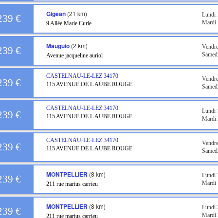
Gigean
(21 km)
Lundi 
239 €
Mardi 
9 Allée Marie Curie
Mauguio
(2 km)
Vendre
239 €
Samedi
Avenue jacqueline auriol
CASTELNAU-LE-LEZ
34170
Vendre
239 €
115 AVENUE DE L AUBE ROUGE
Samedi
CASTELNAU-LE-LEZ
34170
Lundi 
239 €
115 AVENUE DE L AUBE ROUGE
Mardi 
CASTELNAU-LE-LEZ
34170
Vendr
239 €
115 AVENUE DE L AUBE ROUGE
Samed
MONTPELLIER
(8 km)
Lundi
239 €
Mardi
211 rue marius carrieu
MONTPELLIER
(8 km)
Lundi
239 €
Mardi
211 rue marius carrieu