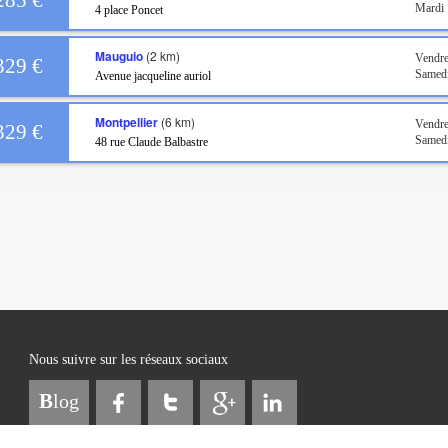
285 €
Mardi 
4 place Poncet
Mauguio
(2 km)
Vendre
329 €
Samed
Avenue jacqueline auriol
Montpellier
(6 km)
Vendre
329 €
Samed
48 rue Claude Balbastre
Nous suivre sur les réseaux sociaux
B
log