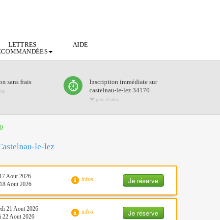
LETTRES
AIDE
ECOMMANDÉES
n sans frais
Inscription immédiate sur
castelnau-le-lez 34170
fos
plus d'infos
0
Castelnau-le-lez
17 Aout 2026
Je réserve
infos
18 Aout 2026
di 21 Aout 2026
Je réserve
infos
 22 Aout 2026