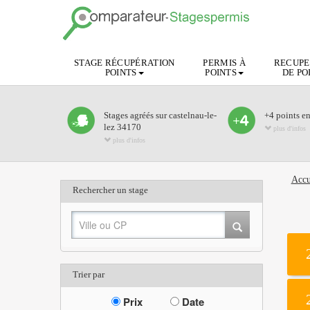
STAGE RÉCUPÉRATION
PERMIS À
RECUPE
POINTS
POINTS
DE PO
Stages agréés sur castelnau-le-
+4 points e
lez 34170
plus d'infos
plus d'infos
Accu
Rechercher un stage
Trier par
Prix
Date