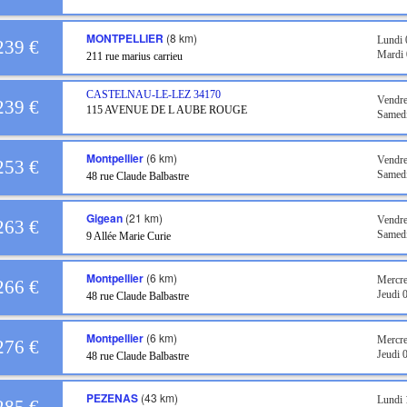
MONTPELLIER
(8 km)
Lundi
239 €
Mardi
211 rue marius carrieu
CASTELNAU-LE-LEZ
34170
Vendre
239 €
115 AVENUE DE L AUBE ROUGE
Samed
Montpellier
(6 km)
Vendre
253 €
Samedi
48 rue Claude Balbastre
Gigean
(21 km)
Vendre
263 €
Samedi
9 Allée Marie Curie
Montpellier
(6 km)
Mercre
266 €
Jeudi 
48 rue Claude Balbastre
Montpellier
(6 km)
Mercre
276 €
Jeudi 
48 rue Claude Balbastre
PEZENAS
(43 km)
Lundi 