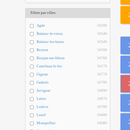
Filtrer par villes
Agde
34300
Balaruc-le-vieux
34540
Balaruc-les-bains
34540
Beziers
34500
Boujan-sur-libron
34760
Castelnau-le-lez
34170
Gigean
34770
Grabels
34790
Juvignac
34990
Lattes
34970
Lodeve
34700
Lunel
34400
Montpellier
34080