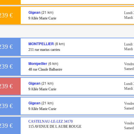
Gigean
(21 km)
Lundi 
239 €
Mardi 
9 Allée Marie Curie
MONTPELLIER
(8 km)
Lundi 
239 €
Mardi 
211 rue marius carrieu
Montpellier
(6 km)
Vendre
239 €
Samedi
48 rue Claude Balbastre
Gigean
(21 km)
Lundi 
239 €
Mardi 
9 Allée Marie Curie
Gigean
(21 km)
Vendre
239 €
Samedi
9 Allée Marie Curie
CASTELNAU-LE-LEZ
34170
Vendre
239 €
115 AVENUE DE L AUBE ROUGE
Samedi