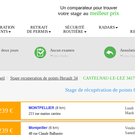
Un comparateur pour trouver
meilleur prix
votre stage au
RATION
RETRAIT
SÉCURITÉ
RADARS
INTS
DE PERMIS
ROUTIÈRE
R
n deux jours
Aucun examen
Annulatio
plus d'infos
plus d'in
eil
Stage recuperation de points Herault 34
CASTELNAU-LE-LEZ 3417
Stage de récupération de points 
MONTPELLIER
(8 km)
Lundi 
239 €
Mardi 
211 rue marius carrieu
Montpellier
(6 km)
Vendre
239 €
Samedi
48 rue Claude Balbastre