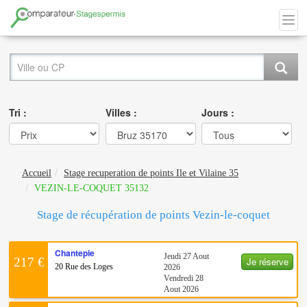
Tri :
Villes :
Jours :
Accueil
Stage recuperation de points Ile et Vilaine 35
VEZIN-LE-COQUET 35132
Stage de récupération de points Vezin-le-coquet
Chantepie
Jeudi 27 Aout
Je réserve
217 €
20 Rue des Loges
2026
Vendredi 28
Aout 2026