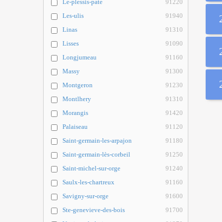
Le-plessis-pate
91220
Les-ulis
91940
Linas
91310
Lisses
91090
Longjumeau
91160
Massy
91300
Montgeron
91230
Montlhery
91310
Morangis
91420
Palaiseau
91120
Saint-germain-les-arpajon
91180
Saint-germain-lès-corbeil
91250
Saint-michel-sur-orge
91240
Saulx-les-chartreux
91160
Savigny-sur-orge
91600
Ste-genevieve-des-bois
91700