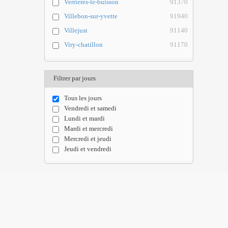
Verrieres-le-buisson
91370
Villebon-sur-yvette
91940
Villejust
91140
Viry-chatillon
91170
Filtrer par jours
Tous les jours
Vendredi et samedi
Lundi et mardi
Mardi et mercredi
Mercredi et jeudi
Jeudi et vendredi