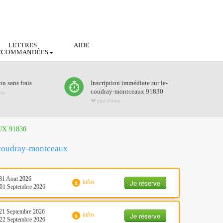
LETTRES
AIDE
ECOMMANDÉES
n sans frais
Inscription immédiate sur le-
coudray-montceaux 91830
fos
plus d'infos
X 91830
e-coudray-montceaux
31 Aout 2026
Je réserve
infos
01 Septembre 2026
21 Septembre 2026
Je réserve
infos
22 Septembre 2026