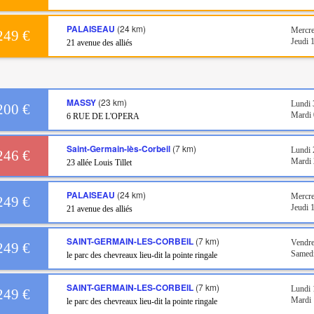
PALAISEAU
(24 km)
Mercre
249 €
Jeudi 
21 avenue des alliés
MASSY
(23 km)
Lundi 
200 €
Mardi 
6 RUE DE L'OPERA
Saint-Germain-lès-Corbeil
(7 km)
Lundi 
246 €
Mardi 
23 allée Louis Tillet
PALAISEAU
(24 km)
Mercre
249 €
Jeudi 
21 avenue des alliés
SAINT-GERMAIN-LES-CORBEIL
(7 km)
Vendre
249 €
Samedi
le parc des chevreaux lieu-dit la pointe ringale
SAINT-GERMAIN-LES-CORBEIL
(7 km)
Lundi 
249 €
Mardi 
le parc des chevreaux lieu-dit la pointe ringale