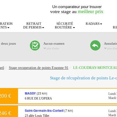
Un comparateur pour trouver
meilleur prix
votre stage au
RATION
RETRAIT
SÉCURITÉ
RADARS
INTS
DE PERMIS
ROUTIÈRE
R
n deux jours
Aucun examen
Annulatio
plus d'infos
plus d'in
eil
Stage recuperation de points Essonne 91
LE-COUDRAY-MONTCEAU
Stage de récupération de points L
MASSY
(23 km)
Lundi 
200 €
Mardi 
6 RUE DE L'OPERA
Saint-Germain-lès-Corbeil
(7 km)
Lundi 
246 €
Mardi 
23 allée Louis Tillet