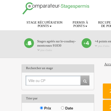
STAGE RÉCUPÉRATION
PERMIS À
RECUPE
POINTS
POINTS
DE PO
Stages agréés sur le-coudray-
+4 points e
montceaux 91830
plus d'infos
plus d'infos
Accu
Rechercher un stage
Trier par
Prix
Date