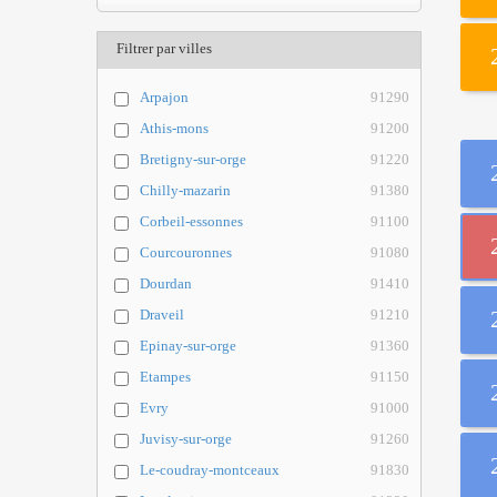
Filtrer par villes
Arpajon
91290
Athis-mons
91200
Bretigny-sur-orge
91220
Chilly-mazarin
91380
Corbeil-essonnes
91100
Courcouronnes
91080
Dourdan
91410
Draveil
91210
Epinay-sur-orge
91360
Etampes
91150
Evry
91000
Juvisy-sur-orge
91260
Le-coudray-montceaux
91830