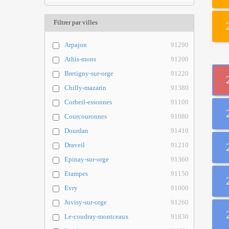
Filtrer par villes
Arpajon
91290
Athis-mons
91200
Bretigny-sur-orge
91220
Chilly-mazarin
91380
Corbeil-essonnes
91100
Courcouronnes
91080
Dourdan
91410
Draveil
91210
Epinay-sur-orge
91360
Etampes
91150
Evry
91000
Juvisy-sur-orge
91260
Le-coudray-montceaux
91830