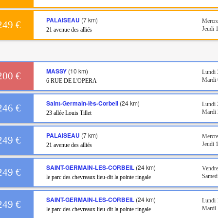
PALAISEAU
(7 km)
Mercre
249 €
Jeudi 
21 avenue des alliés
MASSY
(10 km)
Lundi 
200 €
Mardi 
6 RUE DE L'OPERA
Saint-Germain-lès-Corbeil
(24 km)
Lundi 
246 €
Mardi 
23 allée Louis Tillet
PALAISEAU
(7 km)
Mercre
249 €
Jeudi 
21 avenue des alliés
SAINT-GERMAIN-LES-CORBEIL
(24 km)
Vendre
249 €
Samedi
le parc des chevreaux lieu-dit la pointe ringale
SAINT-GERMAIN-LES-CORBEIL
(24 km)
Lundi 
249 €
Mardi 
le parc des chevreaux lieu-dit la pointe ringale