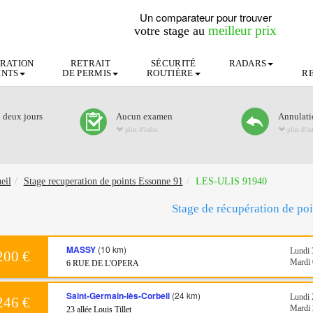
Un comparateur pour trouver
meilleur prix
votre stage au
RATION
RETRAIT
SÉCURITÉ
RADARS
INTS
DE PERMIS
ROUTIÈRE
R
n deux jours
Aucun examen
Annulatio
plus d'infos
plus d'in
eil
Stage recuperation de points Essonne 91
LES-ULIS 91940
Stage de récupération de poi
MASSY
(10 km)
Lundi 
200 €
Mardi 
6 RUE DE L'OPERA
Saint-Germain-lès-Corbeil
(24 km)
Lundi 
246 €
Mardi 
23 allée Louis Tillet