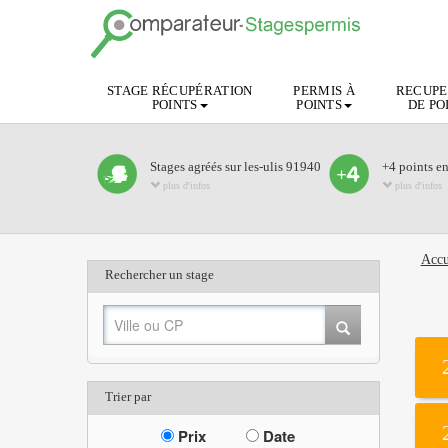
STAGE RÉCUPÉRATION
PERMIS À
RECUPE
POINTS
POINTS
DE PO
Stages agréés sur les-ulis 91940
+4 points e
plus d'infos
plus d'infos
Accu
Rechercher un stage
Trier par
Prix
Date