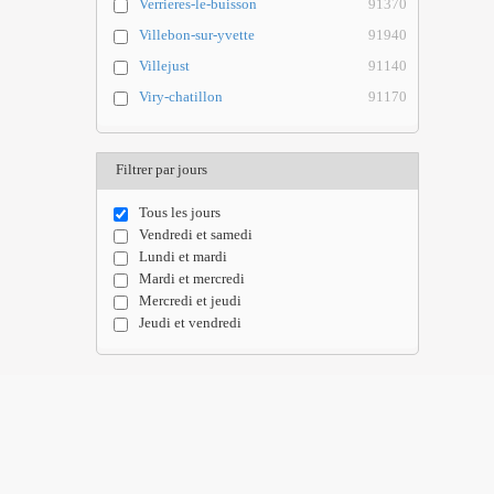
Verrieres-le-buisson
91370
Villebon-sur-yvette
91940
Villejust
91140
Viry-chatillon
91170
Filtrer par jours
Tous les jours
Vendredi et samedi
Lundi et mardi
Mardi et mercredi
Mercredi et jeudi
Jeudi et vendredi