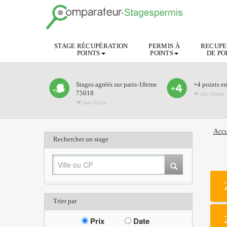
STAGE RÉCUPÉRATION
PERMIS À
RECUPE
POINTS
POINTS
DE PO
Stages agréés sur paris-18eme
+4 points e
75018
plus d'infos
plus d'infos
Accu
Rechercher un stage
Trier par
Prix
Date