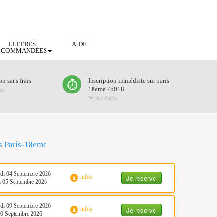
LETTRES
AIDE
ECOMMANDÉES
n sans frais
Inscription immédiate sur paris-
18eme 75018
fos
plus d'infos
ts Paris-18eme
di 04 Septembre 2026
Je réserve
infos
 05 Septembre 2026
di 09 Septembre 2026
Je réserve
infos
10 Septembre 2026