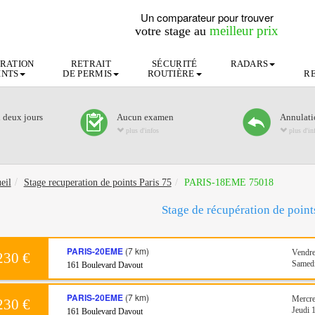
Un comparateur pour trouver
meilleur prix
votre stage au
RATION
RETRAIT
SÉCURITÉ
RADARS
INTS
DE PERMIS
ROUTIÈRE
R
n deux jours
Aucun examen
Annulatio
plus d'infos
plus d'in
eil
Stage recuperation de points Paris 75
PARIS-18EME 75018
Stage de récupération de poin
PARIS-20EME
(7 km)
Vendre
230 €
Samedi
161 Boulevard Davout
PARIS-20EME
(7 km)
Mercre
230 €
Jeudi 
161 Boulevard Davout