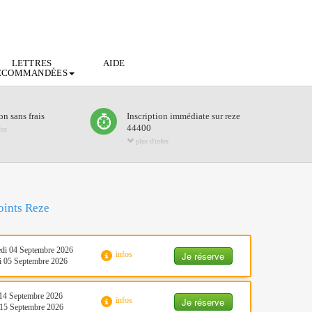
LETTRES
AIDE
ECOMMANDÉES
n sans frais
Inscription immédiate sur reze
44400
fos
plus d'infos
oints Reze
di 04 Septembre 2026
Je réserve
infos
 05 Septembre 2026
14 Septembre 2026
Je réserve
infos
15 Septembre 2026