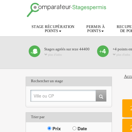
STAGE RÉCUPÉRATION
PERMIS À
RECUPE
POINTS
POINTS
DE PO
Stages agréés sur reze 44400
+4 points e
plus d'infos
plus d'infos
Accu
Rechercher un stage
Trier par
Prix
Date