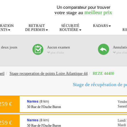
Un comparateur pour trouver
meilleur prix
votre stage au
RATION
RETRAIT
SÉCURITÉ
RADARS
INTS
DE PERMIS
ROUTIÈRE
R
n deux jours
Aucun examen
Annulatio
plus d'infos
plus d'in
eil
Stage recuperation de points Loire Atlantique 44
REZE 44400
Stage de récupération de p
Nantes
(8 km)
Vendre
259 €
Samedi
50 Rue de l'Ouche Buron
Nantes
(8 km)
Lundi 
259 €
Mardi 
50 Rue de l'Ouche Buron