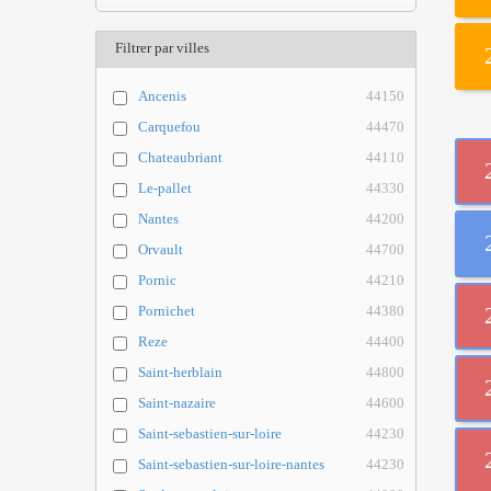
Filtrer par villes
Ancenis
44150
Carquefou
44470
Chateaubriant
44110
Le-pallet
44330
Nantes
44200
Orvault
44700
Pornic
44210
Pornichet
44380
Reze
44400
Saint-herblain
44800
Saint-nazaire
44600
Saint-sebastien-sur-loire
44230
Saint-sebastien-sur-loire-nantes
44230